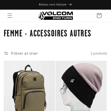
et
Retour vers Volcom
passer
au
contenu
Panier
C
FEMME - ACCESSOIRES AUTRES
o
l
Filtrer et trier
2 produits
l
e
c
t
i
o