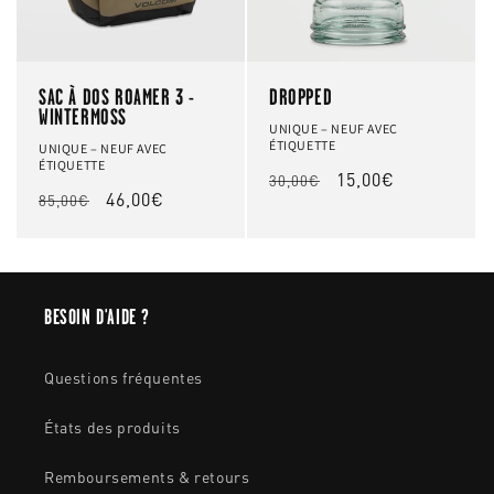
n
:
SAC À DOS ROAMER 3 -
DROPPED
WINTERMOSS
UNIQUE
–
NEUF AVEC
ÉTIQUETTE
UNIQUE
–
NEUF AVEC
ÉTIQUETTE
Prix
Prix
15,00€
30,00€
Prix
Prix
46,00€
85,00€
habituel
promotionnel
habituel
promotionnel
BESOIN D'AIDE ?
Questions fréquentes
États des produits
Remboursements & retours