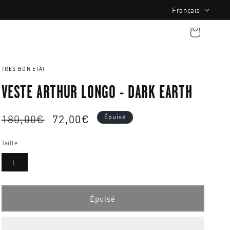
L
Français
a
Panier
n
g
u
TRÈS BON ÉTAT
e
VESTE ARTHUR LONGO - DARK EARTH
Prix
180,00€
Prix
72,00€
Épuisé
habituel
promotionnel
Taille
Variante
L
épuisée
ou
indisponible
Épuisé